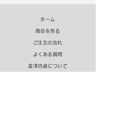
ホーム
商品を見る
​ご注文の流れ
よくある質問
金澤内装について
お電話 0120-62-4335
LINE（5%OFF＆雑貨300円OFF）
Instagram DM