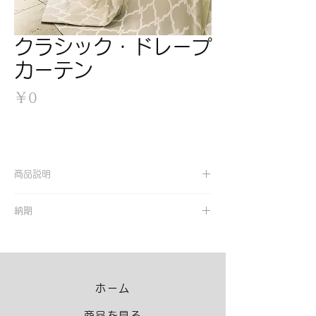
クラシック・ドレープ
カーテン
価
￥0
格
商品説明
【防炎】 【ウォッシャブル】
納期
組成：ポリエステル100％
サイズ確定後、２週間
メーカー：東リ
品番：TKF30296
価格：お問い合わせください。
ホーム
商品を見る