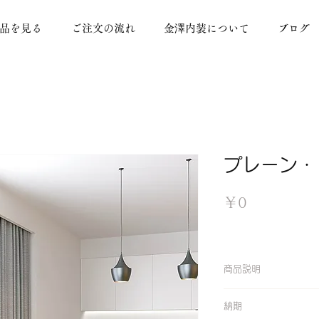
品を見る
ご注文の流れ
金澤内装について
ブログ
プレーン・
価
￥0
格
商品説明
【防炎】 【ウォッ
納期