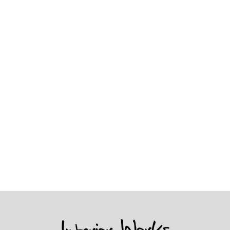
00％
間
ください。