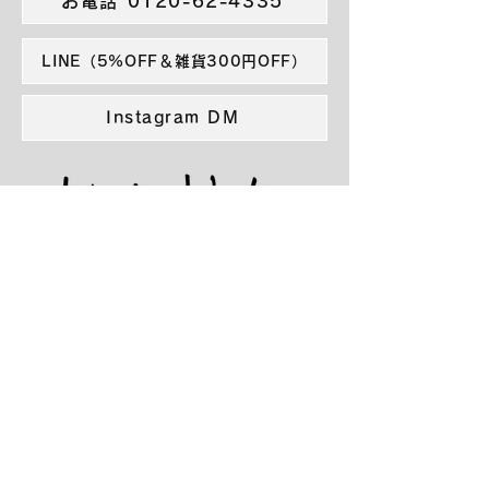
お電話 0120-62-4335
LINE（5%OFF＆雑貨300円OFF）
Instagram DM
金澤内装株式会社
〒974-8232 福島県いわき市錦町竹ノ花37−１
kanazawa-naisou@alpha.ocn.ne.jp