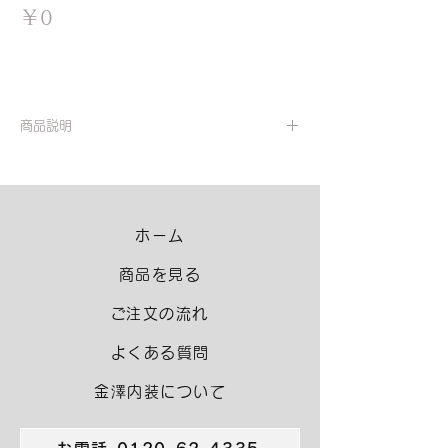
価
￥0
格
商品説明
【不燃】
メーカー：サンゲツ
品番：SGB2045
ホーム
商品を見る
​ご注文の流れ
よくある質問
金澤内装について