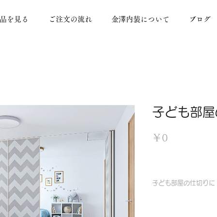
品を見る
ご注文の流れ
金澤内装について
ブログ
子ども部屋
価
￥0
格
子ども部屋の仕切りに
メーカー：タチカワ
商品名：プレイス